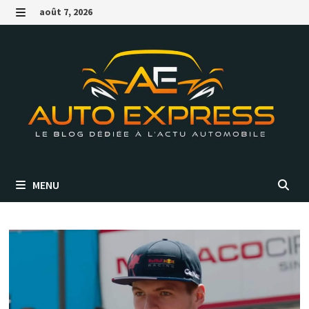
Passer
août 7, 2026
au
MENU
contenu
MENU