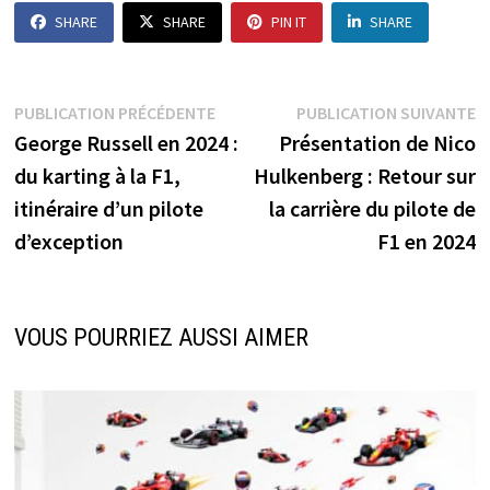
SHARE
SHARE
PIN IT
SHARE
Navigation
Publication
P
PUBLICATION PRÉCÉDENTE
PUBLICATION SUIVANTE
précédente :
s
George Russell en 2024 :
Présentation de Nico
de
du karting à la F1,
Hulkenberg : Retour sur
l’article
itinéraire d’un pilote
la carrière du pilote de
d’exception
F1 en 2024
VOUS POURRIEZ AUSSI AIMER