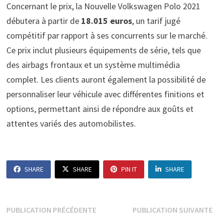
Concernant le prix, la Nouvelle Volkswagen Polo 2021
débutera à partir de
18.015 euros
, un tarif jugé
compétitif par rapport à ses concurrents sur le marché.
Ce prix inclut plusieurs équipements de série, tels que
des airbags frontaux et un système multimédia
complet. Les clients auront également la possibilité de
personnaliser leur véhicule avec différentes finitions et
options, permettant ainsi de répondre aux goûts et
attentes variés des automobilistes.
SHARE
SHARE
PIN IT
SHARE
Navigation
Publication
P
PUBLICATION PRÉCÉDENTE
PUBLICATION SUIVANTE