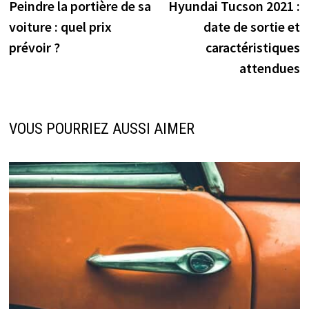
précédente :
s
Peindre la portière de sa
Hyundai Tucson 2021 :
de
voiture : quel prix
date de sortie et
l’article
prévoir ?
caractéristiques
attendues
VOUS POURRIEZ AUSSI AIMER