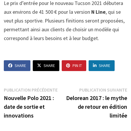
Le prix d’entrée pour le nouveau Tucson 2021 débutera
aux environs de 41 500 € pour la version
N Line
, qui se
veut plus sportive. Plusieurs finitions seront proposées,
permettant ainsi aux clients de choisir un modèle qui
correspond à leurs besoins et à leur budget.
SHARE
SHARE
PIN IT
SHARE
Navigation
Publication
P
PUBLICATION PRÉCÉDENTE
PUBLICATION SUIVANTE
précédente :
s
Nouvelle Polo 2021 :
Delorean 2017 : le mythe
de
date de sortie et
de retour en édition
l’article
innovations
limitée