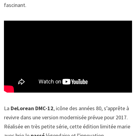
fascinant.
La
DeLorean DMC-12
, icône des années 80, s’apprête à
revivre dans une version modernisée prévue pour 2017.
Réalisée en très petite série, cette édition limitée marie
avec brio le
passé
légendaire et l’innovation