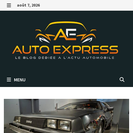
Passer
août 7, 2026
au
MENU
contenu
MENU