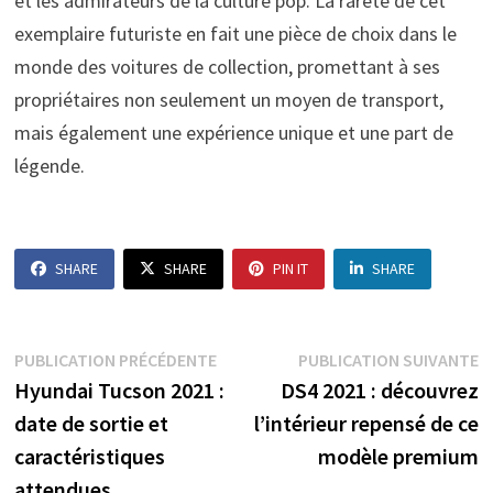
et les admirateurs de la culture pop. La rareté de cet
exemplaire futuriste en fait une pièce de choix dans le
monde des voitures de collection, promettant à ses
propriétaires non seulement un moyen de transport,
mais également une expérience unique et une part de
légende.
SHARE
SHARE
PIN IT
SHARE
Navigation
Publication
P
PUBLICATION PRÉCÉDENTE
PUBLICATION SUIVANTE
précédente :
s
Hyundai Tucson 2021 :
DS4 2021 : découvrez
de
date de sortie et
l’intérieur repensé de ce
l’article
caractéristiques
modèle premium
attendues