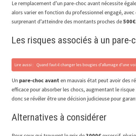
Le remplacement d’un pare-choc avant nécessite égalem
alors varier en fonction du professionnel engagé, ave
surprenant d’atteindre des montants proches de
500€
Les risques associés à un pare-
Lire aussi :
Quand faut-il changer les bougies d’allumage d’une vo
Un
pare-choc avant
en mauvais état peut avoir des rép
efficace pour absorber les chocs, augmentant le risq
donc se révéler être une décision judicieuse pour garan
Alternatives à considérer
Pour ceux qui trouvent le prix de
3000€
excessif, plusi