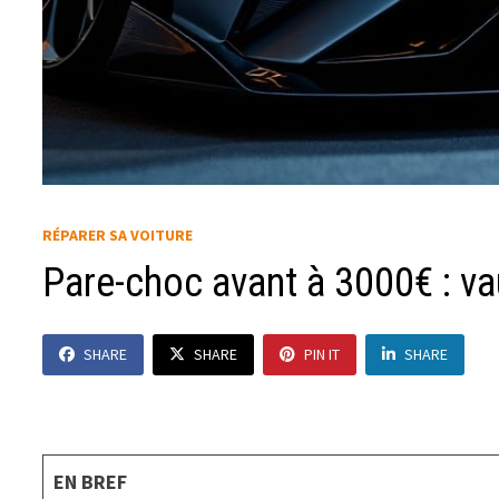
RÉPARER SA VOITURE
Pare-choc avant à 3000€ : vau
SHARE
SHARE
PIN IT
SHARE
EN BREF