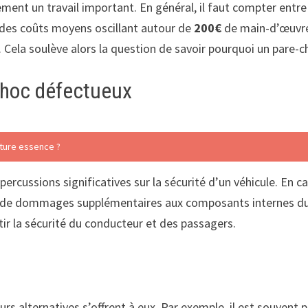
ent un travail important. En général, il faut compter entr
c des coûts moyens oscillant autour de
200€
de main-d’œuvre. 
. Cela soulève alors la question de savoir pourquoi un pare-
choc défectueux
iture essence ?
ercussions significatives sur la sécurité d’un véhicule. En 
ue de dommages supplémentaires aux composants internes du 
tir la sécurité du conducteur et des passagers.
eurs alternatives s’offrent à eux. Par exemple, il est souvent