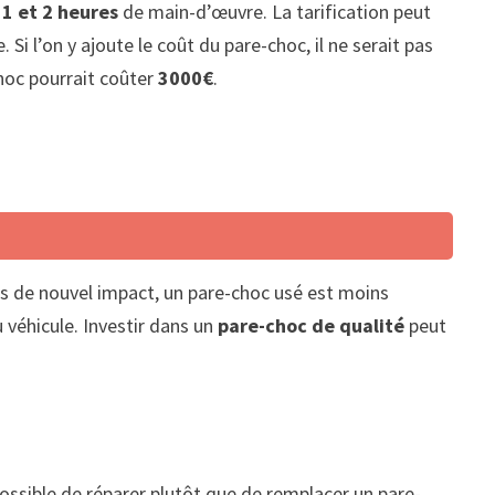
e
1 et 2 heures
de main-d’œuvre. La tarification peut
Si l’on y ajoute le coût du pare-choc, il ne serait pas
choc pourrait coûter
3000€
.
cas de nouvel impact, un pare-choc usé est moins
véhicule. Investir dans un
pare-choc de qualité
peut
 possible de réparer plutôt que de remplacer un pare-