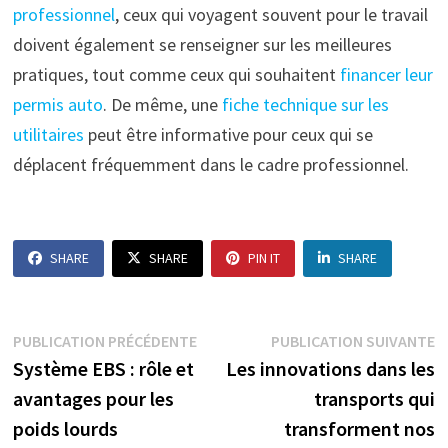
professionnel
, ceux qui voyagent souvent pour le travail
doivent également se renseigner sur les meilleures
pratiques, tout comme ceux qui souhaitent
financer leur
permis auto
. De même, une
fiche technique sur les
utilitaires
peut être informative pour ceux qui se
déplacent fréquemment dans le cadre professionnel.
SHARE
SHARE
PIN IT
SHARE
Navigation
Publication
P
PUBLICATION PRÉCÉDENTE
PUBLICATION SUIVANTE
précédente :
s
Système EBS : rôle et
Les innovations dans les
de
avantages pour les
transports qui
l’article
poids lourds
transforment nos