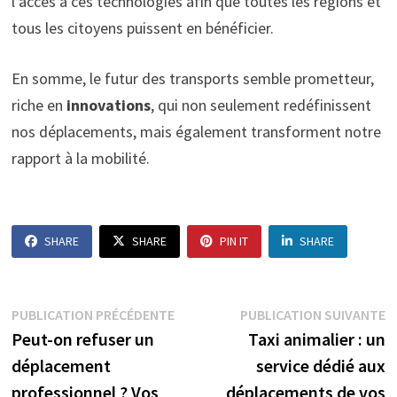
l’accès à ces technologies afin que toutes les régions et
tous les citoyens puissent en bénéficier.
En somme, le futur des transports semble prometteur,
riche en
innovations
, qui non seulement redéfinissent
nos déplacements, mais également transforment notre
rapport à la mobilité.
SHARE
SHARE
PIN IT
SHARE
Navigation
Publication
P
PUBLICATION PRÉCÉDENTE
PUBLICATION SUIVANTE
précédente :
s
Peut-on refuser un
Taxi animalier : un
de
déplacement
service dédié aux
l’article
professionnel ? Vos
déplacements de vos