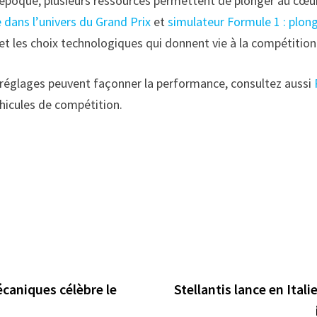
 l’époque, plusieurs ressources permettent de plonger au cœu
 dans l’univers du Grand Prix
et
simulateur Formule 1 : plong
et les choix technologiques qui donnent vie à la compétition
 réglages peuvent façonner la performance, consultez aussi
éhicules de compétition.
écaniques célèbre le
Stellantis lance en Ital