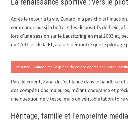
La renaissance sportive : vers le pil
Après le retour à la vie, Zanardi n’a pas choisi l’inact
commande aussi la boîte et les dispositifs de frein,
lors d’une session sur le Lausitzring en mai 2003 et, 
du CART et de la F1, a alors démontré que le pilotage 
Lire aussi :
Lance Stroll explose de colère contre son Aston Martin :
Parallèlement, Zanardi s’est lancé dans le handbike et 
des compétitions majeures, mêlant endurance et précisi
une question de vitesse, mais un véritable laboratoire v
Héritage, famille et l’empreinte médi