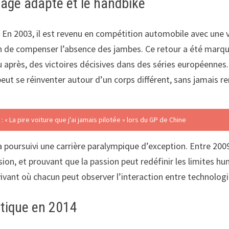
otage adapté et le handbike
ion. En 2003, il est revenu en compétition automobile avec un
 afin de compenser l’absence des jambes. Ce retour a été m
peu après, des victoires décisives dans des séries européenn
peut se réinventer autour d’un corps différent, sans jamais 
 « La pire voiture que j'ai jamais pilotée » lors du GP de Chine
a poursuivi une carrière paralympique d’exception. Entre 2009 
on, et prouvant que la passion peut redéfinir les limites hu
ivant où chacun peut observer l’interaction entre technologie
atique en 2014