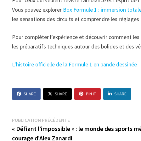
Pour ceux qui veulent revivre l’ambiance et l’esprit de
Vous pouvez explorer
Box Formule 1 : immersion totale
les sensations des circuits et comprendre les réglages 
Pour compléter l’expérience et découvrir comment les
les préparatifs techniques autour des bolides et des v
L’histoire officielle de la Formule 1 en bande dessinée
SHARE
SHARE
PIN IT
SHARE
Navigation
Publication
PUBLICATION PRÉCÉDENTE
précédente :
« Défiant l’impossible » : le monde des sports m
de
courage d’Alex Zanardi