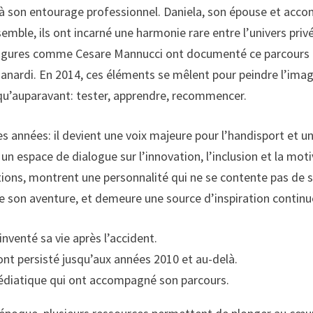
t à son entourage professionnel. Daniela, son épouse et acco
mble, ils ont incarné une harmonie rare entre l’univers privé 
figures comme Cesare Mannucci ont documenté ce parcours ave
anardi. En 2014, ces éléments se mêlent pour peindre l’imag
 qu’auparavant: tester, apprendre, recommencer.
des années: il devient une voix majeure pour l’handisport et
n espace de dialogue sur l’innovation, l’inclusion et la mo
s, montrent une personnalité qui ne se contente pas de surv
 de son aventure, et demeure une source d’inspiration continu
nventé sa vie après l’accident.
ont persisté jusqu’aux années 2010 et au-delà.
 médiatique qui ont accompagné son parcours.