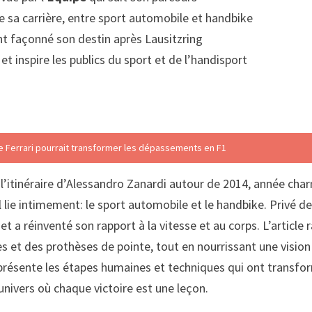
 sa carrière, entre sport automobile et handbike
t façonné son destin après Lausitzring
 inspire les publics du sport et de l’handisport
de Ferrari pourrait transformer les dépassements en F1
’itinéraire d’Alessandro Zanardi autour de 2014, année charn
l lie intimement: le sport automobile et le handbike. Privé d
t a réinventé son rapport à la vitesse et au corps. L’article 
s et des prothèses de pointe, tout en nourrissant une vision
n présente les étapes humaines et techniques qui ont transfo
univers où chaque victoire est une leçon.