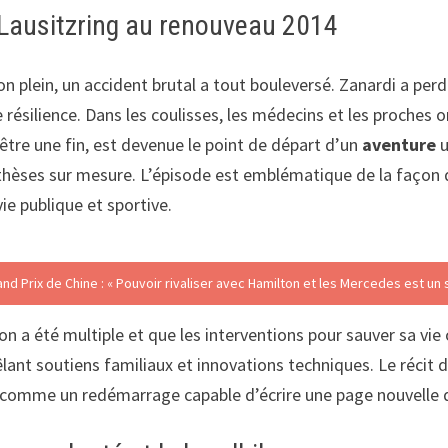
 Lausitzring au renouveau 2014
son plein, un accident brutal a tout bouleversé. Zanardi a pe
résilience. Dans les coulisses, les médecins et les proches
’être une fin, est devenue le point de départ d’un
aventure
u
prothèses sur mesure. L’épisode est emblématique de la faço
vie publique et sportive.
d Prix de Chine : « Pouvoir rivaliser avec Hamilton et les Mercedes est un
ion a été multiple et que les interventions pour sauver sa v
lant soutiens familiaux et innovations techniques. Le récit 
comme un redémarrage capable d’écrire une page nouvelle da