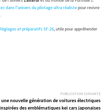
r de l’univers
Zanardi
et du monde de la Formule 1.
ez dans l’univers du pilotage ultra réaliste
pour revivre
.
Règlages et préparatifs SF-26
, utile pour appréhender
Publi
PUBLICATION SUIVANTE
suiva
ie une nouvelle génération de voitures électriques
inspirées des emblématiques kei cars japonaises