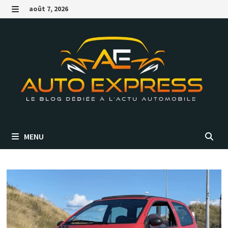
Passer
août 7, 2026
au
MENU
contenu
MENU