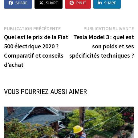
SHARE
SHARE
PIN IT
SHARE
Navigation
Publication
P
PUBLICATION PRÉCÉDENTE
PUBLICATION SUIVANTE
précédente :
s
Quel est le prix de la Fiat
Tesla Model 3 : quel est
de
500 électrique 2020 ?
son poids et ses
l’article
Comparatif et conseils
spécificités techniques ?
d’achat
VOUS POURRIEZ AUSSI AIMER