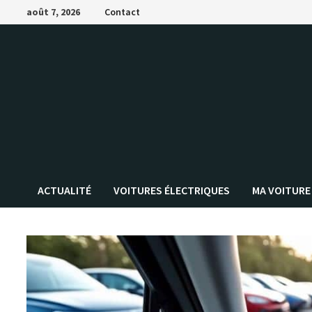
Passer
août 7, 2026
Contact
au
contenu
ACTUALITÉ
VOITURES ÉLECTRIQUES
MA VOITURE