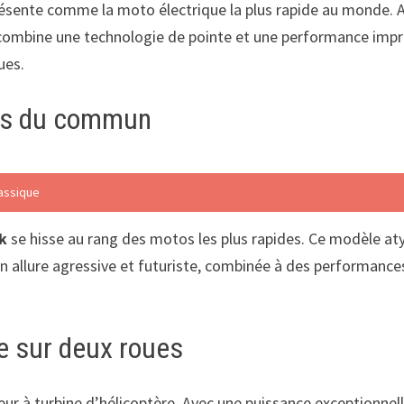
ésente comme la moto électrique la plus rapide au monde. Av
combine une technologie de pointe et une performance impr
ues.
rs du commun
lassique
k
se hisse au rang des motos les plus rapides. Ce modèle at
 allure agressive et futuriste, combinée à des performances
re sur deux roues
r à turbine d’hélicoptère. Avec une puissance exceptionnelle