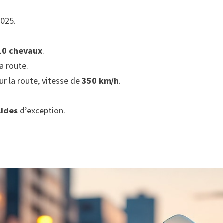
2025.
10 chevaux
.
a route.
r la route, vitesse de
350 km/h
.
lides
d’exception.