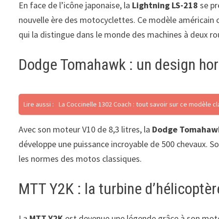
En face de l’icône japonaise, la
Lightning LS-218
se pr
nouvelle ère des motocyclettes. Ce modèle américain 
qui la distingue dans le monde des machines à deux ro
Dodge Tomahawk : un design ho
Lire aussi :
La Coccinelle 1302 Coach : tout savoir sur ce modèle c
Avec son moteur V10 de 8,3 litres, la
Dodge Tomahaw
développe une puissance incroyable de 500 chevaux. Son
les normes des motos classiques.
MTT Y2K : la turbine d’hélicoptè
La
MTT Y2K
est devenue une légende grâce à son moteu