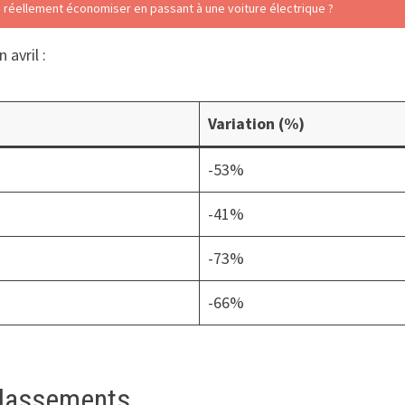
 réellement économiser en passant à une voiture électrique ?
avril :
Variation (%)
-53%
-41%
-73%
-66%
classements