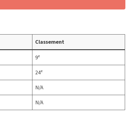
Classement
9ᵉ
24ᵉ
N/A
N/A