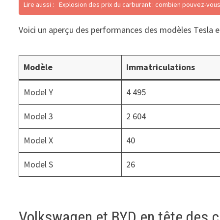
Lire aussi :
Explosion des prix du carburant : combien pouvez-vous
Voici un aperçu des performances des modèles Tesla en 
Modèle
Immatriculations
Model Y
4 495
Model 3
2 604
Model X
40
Model S
26
Volkswagen et BYD en tête des 