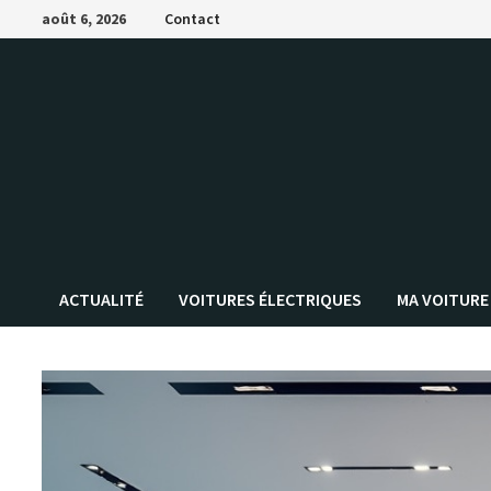
Passer
août 6, 2026
Contact
au
contenu
ACTUALITÉ
VOITURES ÉLECTRIQUES
MA VOITURE