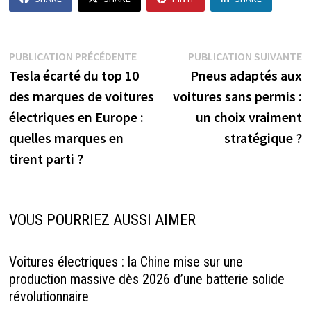
Navigation
Publication
P
PUBLICATION PRÉCÉDENTE
PUBLICATION SUIVANTE
précédente :
s
Tesla écarté du top 10
Pneus adaptés aux
de
des marques de voitures
voitures sans permis :
l’article
électriques en Europe :
un choix vraiment
quelles marques en
stratégique ?
tirent parti ?
VOUS POURRIEZ AUSSI AIMER
Voitures électriques : la Chine mise sur une
production massive dès 2026 d’une batterie solide
révolutionnaire