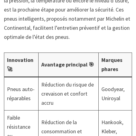
la pression, la température ou encore le niveau d’usure,
est la prochaine étape pour améliorer la sécurité. Ces
pneus intelligents, proposés notamment par Michelin et
Continental, facilitent l’entretien préventif et la gestion
optimale de l’état des pneus.
Innovation
Marques
Avantage principal 🎯
🚀
phares
Réduction du risque de
Pneus auto-
Goodyear,
crevaison et confort
réparables
Uniroyal
accru
Faible
Réduction de la
Hankook,
résistance
consommation et
Kleber,
au