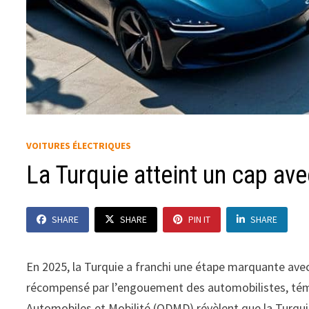
VOITURES ÉLECTRIQUES
La Turquie atteint un cap av
SHARE
SHARE
PIN IT
SHARE
En 2025, la Turquie a franchi une étape marquante ave
récompensé par l’engouement des automobilistes, témo
Automobiles et Mobilité (ODMD) révèlent que la Turquie 