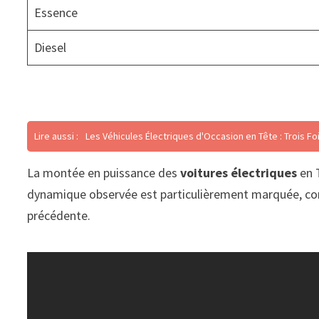
Essence
Diesel
Lire aussi :
Les Véhicules Électriques d'Occasion en Tête : Trois F
La montée en puissance des
voitures électriques
en T
dynamique observée est particulièrement marquée, com
précédente.