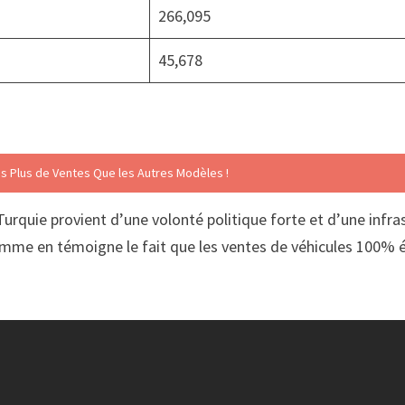
266,095
45,678
ois Plus de Ventes Que les Autres Modèles !
urquie provient d’une volonté politique forte et d’une infra
me en témoigne le fait que les ventes de véhicules 100% é