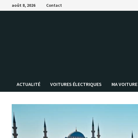
Passer
août 8, 2026
Contact
au
contenu
ACTUALITÉ
VOITURES ÉLECTRIQUES
MA VOITURE