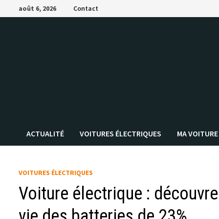
Passer
août 6, 2026
Contact
au
contenu
ACTUALITÉ
VOITURES ÉLECTRIQUES
MA VOITURE
VOITURES ÉLECTRIQUES
Voiture électrique : découvre
vie des batteries de 23%