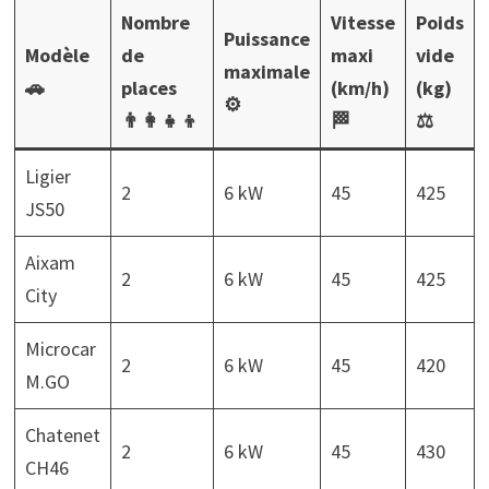
Nombre
Vitesse
Poids
Puissance
Modèle
de
maxi
vide
maximale
🚗
places
(km/h)
(kg)
⚙️
👨‍👩‍👧‍👦
🏁
⚖️
Ligier
2
6 kW
45
425
JS50
Aixam
2
6 kW
45
425
City
Microcar
2
6 kW
45
420
M.GO
Chatenet
2
6 kW
45
430
CH46