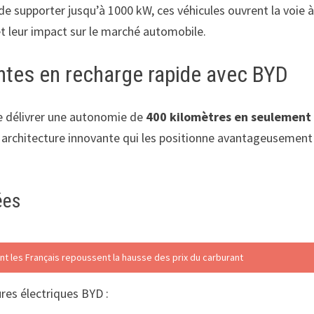
é de supporter jusqu’à 1000 kW, ces véhicules ouvrent la voie 
t leur impact sur le marché automobile.
tes en recharge rapide avec BYD
e délivrer une autonomie de
400 kilomètres en seulement
e architecture innovante qui les positionne avantageusement
ées
nt les Français repoussent la hausse des prix du carburant
ures électriques BYD :