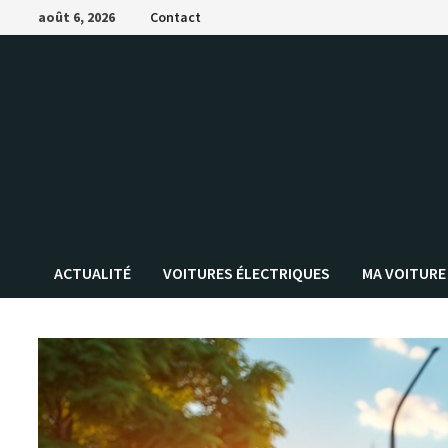
Passer
août 6, 2026
Contact
au
contenu
ACTUALITÉ
VOITURES ÉLECTRIQUES
MA VOITURE