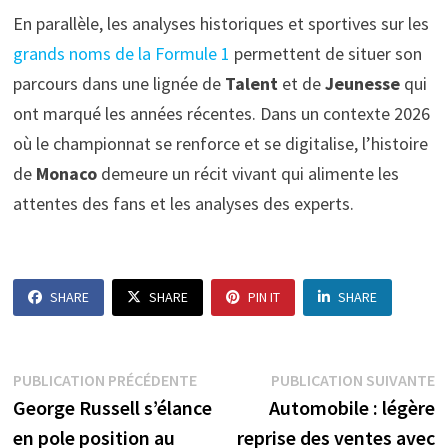
En parallèle, les analyses historiques et sportives sur les
grands noms de la Formule 1
permettent de situer son
parcours dans une lignée de
Talent
et de
Jeunesse
qui
ont marqué les années récentes. Dans un contexte 2026
où le championnat se renforce et se digitalise, l’histoire
de
Monaco
demeure un récit vivant qui alimente les
attentes des fans et les analyses des experts.
SHARE
SHARE
PIN IT
SHARE
Navigation
Publication
P
PUBLICATION PRÉCÉDENTE
PUBLICATION SUIVANTE
précédente :
s
George Russell s’élance
Automobile : légère
de
en pole position au
reprise des ventes avec