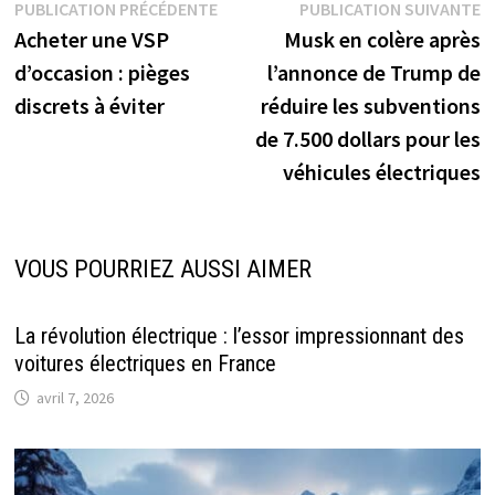
Navigation
Publication
P
PUBLICATION PRÉCÉDENTE
PUBLICATION SUIVANTE
précédente :
s
Acheter une VSP
Musk en colère après
de
d’occasion : pièges
l’annonce de Trump de
l’article
discrets à éviter
réduire les subventions
de 7.500 dollars pour les
véhicules électriques
VOUS POURRIEZ AUSSI AIMER
La révolution électrique : l’essor impressionnant des
voitures électriques en France
avril 7, 2026