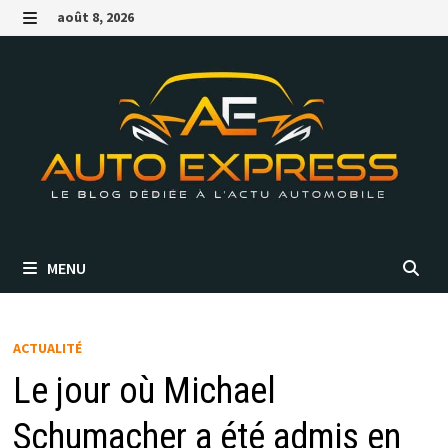
Passer
août 8, 2026
au
MENU
contenu
MENU
ACTUALITÉ
Le jour où Michael
Schumacher a été admis en