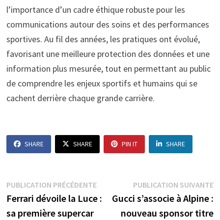
l’importance d’un cadre éthique robuste pour les
communications autour des soins et des performances
sportives. Au fil des années, les pratiques ont évolué,
favorisant une meilleure protection des données et une
information plus mesurée, tout en permettant au public
de comprendre les enjeux sportifs et humains qui se
cachent derrière chaque grande carrière.
SHARE
SHARE
PIN IT
SHARE
Navigation
Publication
P
PUBLICATION PRÉCÉDENTE
PUBLICATION SUIVANTE
précédente :
s
Ferrari dévoile la Luce :
Gucci s’associe à Alpine :
de
sa première supercar
nouveau sponsor titre