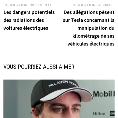
Navigation
Publication
P
PUBLICATION PRÉCÉDENTE
PUBLICATION SUIVANTE
précédente :
s
Les dangers potentiels
Des allégations pèsent
de
des radiations des
sur Tesla concernant la
l’article
voitures électriques
manipulation du
kilométrage de ses
véhicules électriques
VOUS POURRIEZ AUSSI AIMER