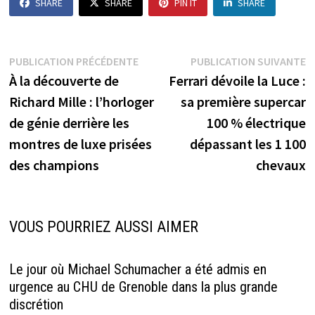
SHARE
SHARE
PIN IT
SHARE
Navigation
Publication
P
PUBLICATION PRÉCÉDENTE
PUBLICATION SUIVANTE
précédente :
s
À la découverte de
Ferrari dévoile la Luce :
de
Richard Mille : l’horloger
sa première supercar
l’article
de génie derrière les
100 % électrique
montres de luxe prisées
dépassant les 1 100
des champions
chevaux
VOUS POURRIEZ AUSSI AIMER
Le jour où Michael Schumacher a été admis en
urgence au CHU de Grenoble dans la plus grande
discrétion