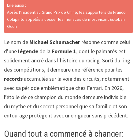
Lire aussi :
Après l'incident au Grand Prix de Chine, les supporters de Franco
Colapinto appelés à cesser les menaces de mort visant Esteban
Ocon
Le nom de
Michael Schumacher
résonne comme celui
d’une
légende
de la
Formule 1
, dont le palmarès est
solidement ancré dans l’histoire du racing. Sorti du ring
des compétitions, il demeure une référence pour les
records
accumulés sur la voie des circuits, notamment
avec sa période emblématique chez Ferrari. En 2026,
l’étoile de ce champion du monde demeure indivisible
du mythe et du secret personnel que sa famille et son
entourage protègent avec une rigueur sans précédent.
Quand tout a commencé à changer: