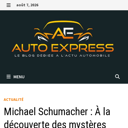
Passer
août 7, 2026
au
MENU
contenu
MENU
ACTUALITÉ
Michael Schumacher : À la
découverte des mystères