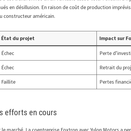
és en désillusion. En raison de coût de production imprévisi
 du constructeur américain.
État du projet
Impact sur F
Échec
Perte d’inves
Échec
Retrait du pro
Faillite
Pertes financ
s efforts en cours
r le marché. La coentreprise Foxtron avec Yulon Motors a pe