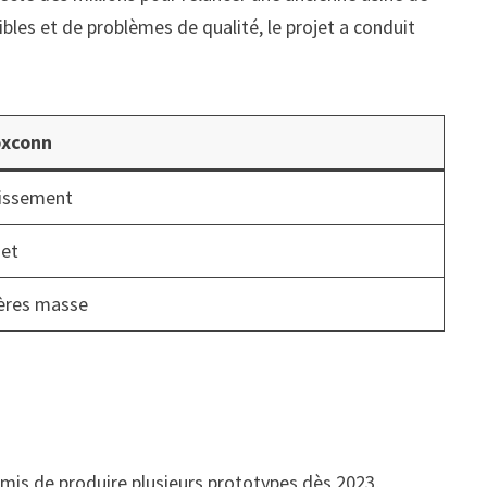
bles et de problèmes de qualité, le projet a conduit
oxconn
tissement
jet
ières masse
rmis de produire plusieurs prototypes dès 2023,