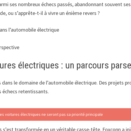
 parmi ses nombreux échecs passés, abandonnant souvent ses p
lide, ou s’apprête-t-il à vivre un énième revers ?
ans l’automobile électrique
rspective
tures électriques : un parcours pa
s dans le domaine de l’automobile électrique. Des projets pr
 échecs retentissants.
s voitures électriques ne seront pas sa priorité principale
s’est transformée en un véritable casse-tête. Foxconn a inj